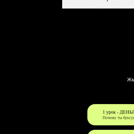
Жм
1 урок - ДЕ
Почему ты буксуе