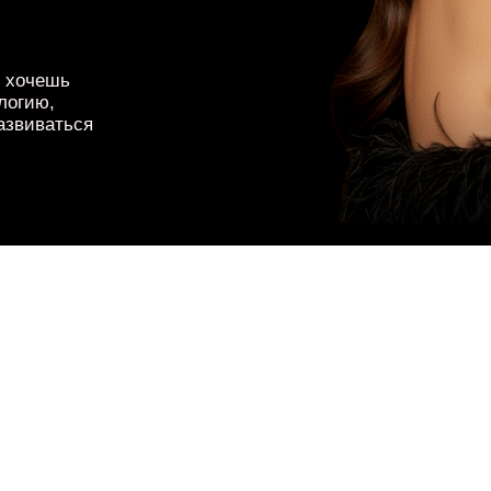
о хочешь
логию,
развиваться