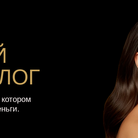
Й
ЛОГ
 котором
ньги.